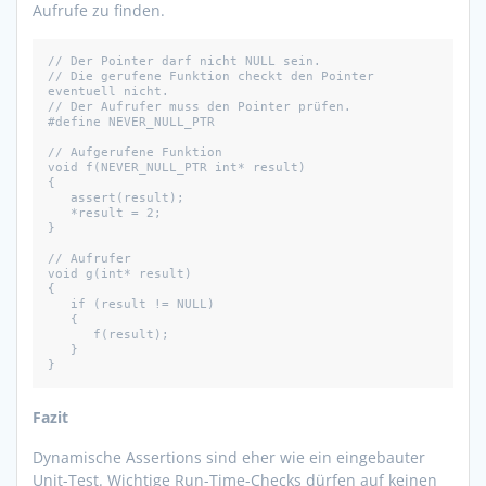
Aufrufe zu finden.
// Der Pointer darf nicht NULL sein. 

// Die gerufene Funktion checkt den Pointer 
eventuell nicht.

// Der Aufrufer muss den Pointer prüfen.

#define NEVER_NULL_PTR

// Aufgerufene Funktion

void f(NEVER_NULL_PTR int* result)

{

   assert(result);

   *result = 2;

}

// Aufrufer

void g(int* result)

{

   if (result != NULL)

   {

      f(result);

   }

Fazit
Dynamische Assertions sind eher wie ein eingebauter
Unit-Test. Wichtige Run-Time-Checks dürfen auf keinen