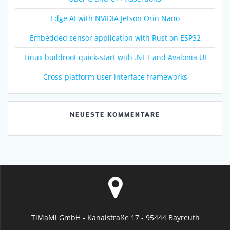
Edge AI with NVIDIA Jetson Orin Nano
Embedded sensor application with Rust on ESP32
Linux buildroot quick-start with .NET and Avalonia UI
Cross-platform user interface frameworks
NEUESTE KOMMENTARE
TiMaMi GmbH - Kanalstraße 17 - 95444 Bayreuth