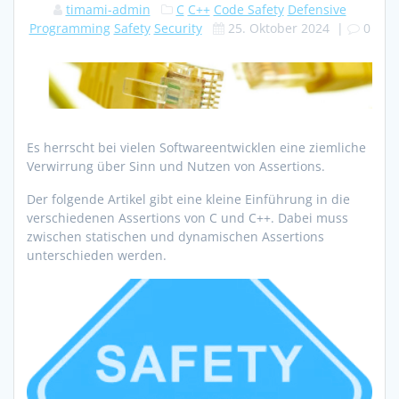
timami-admin
C
C++
Code Safety
Defensive
Programming
Safety
Security
25. Oktober 2024
|
0
Es herrscht bei vielen Softwareentwicklen eine ziemliche
Verwirrung über Sinn und Nutzen von Assertions.
Der folgende Artikel gibt eine kleine Einführung in die
verschiedenen Assertions von C und C++. Dabei muss
zwischen statischen und dynamischen Assertions
unterschieden werden.